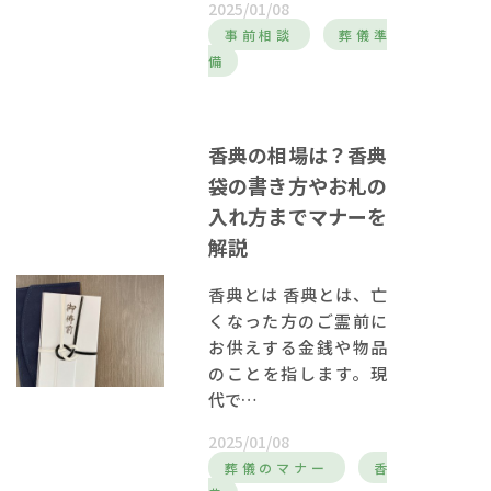
2025/01/08
事前相談
葬儀準
備
香典の相場は？香典
袋の書き方やお札の
入れ方までマナーを
解説
香典とは 香典とは、亡
くなった方のご霊前に
お供えする金銭や物品
のことを指します。現
代で…
2025/01/08
葬儀のマナー
香